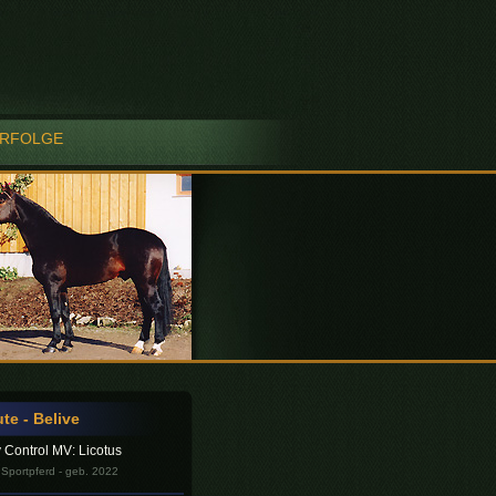
RFOLGE
te - Belive
y Control MV: Licotus
Sportpferd - geb. 2022