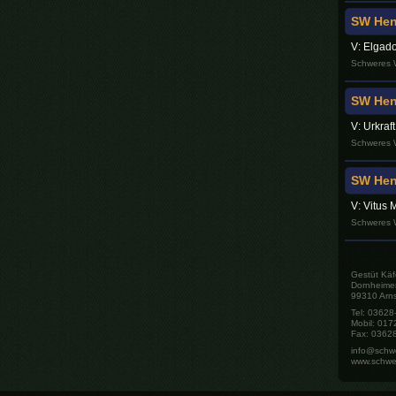
SW Heng
V: Elgad
Schweres W
SW Hen
V: Urkraf
Schweres W
SW Heng
V: Vitus 
Schweres W
Gestüt Käf
Dornheime
99310 Arns
Tel: 0362
Mobil: 01
Fax: 0362
info@schw
www.schwe