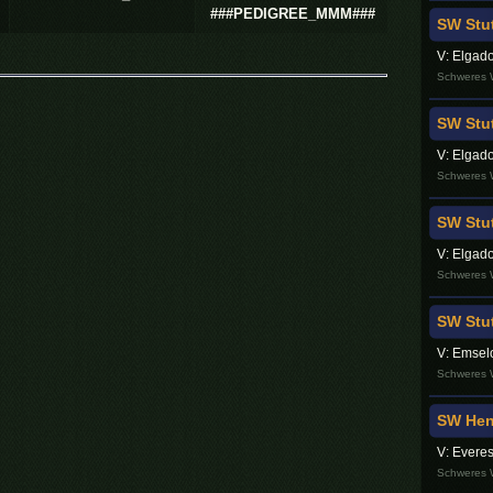
###PEDIGREE_MMM###
SW Stut
V: Elgado
Schweres W
SW Stut
V: Elgado
Schweres W
SW Stut
V: Elgad
Schweres W
SW Stut
V: Emselo
Schweres W
SW Heng
V: Everes
Schweres W