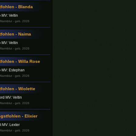
fohlen - Blanda
 MV: Veltin
armblut - geb. 2026
fohlen - Naima
 MV: Veltin
armblut - geb. 2026
fohlen - Willa Rose
o MV: Estephan
armblut - geb. 2026
fohlen - Wiolette
rd MV: Veltin
armblut - geb. 2026
stfohlen - Elixier
t MV: Lexter
armblut - geb. 2026