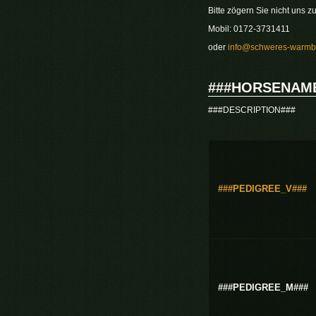
Bitte zögern Sie nicht uns zu
Mobil: 0172-3731411
oder
info@schweres-warmbl
###HORSENAM
###DESCRIPTION###
###PEDIGREE_V###
###PEDIGREE_M###