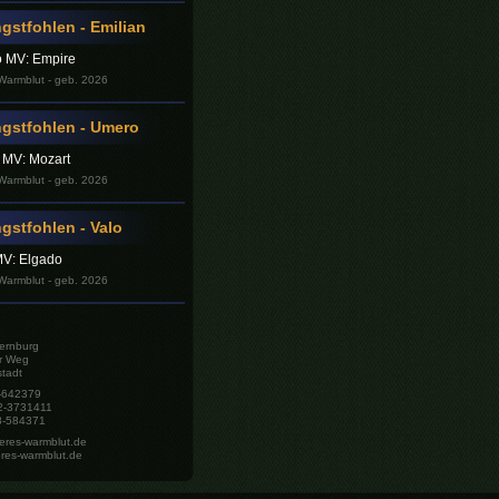
stfohlen - Emilian
o MV: Empire
armblut - geb. 2026
gstfohlen - Umero
t MV: Mozart
armblut - geb. 2026
stfohlen - Valo
MV: Elgado
armblut - geb. 2026
ernburg
r Weg
tadt
8-642379
72-3731411
8-584371
eres-warmblut.de
res-warmblut.de