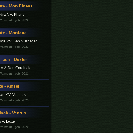
te - Mon Finess
aditz MV: Pharis
armblut - geb. 2022
ute - Montana
Noir MV: San Muscadet
armblut - geb. 2022
lach - Dexter
r MV: Don Cardinale
armblut - geb. 2021
e - Amsel
an MV: Valerius
armblut - geb. 2025
ach - Ventus
 MV: Lexter
armblut - geb. 2020