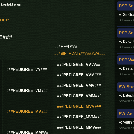
 kontaktieren.
DSP Stu
V: Sir Gr
ut.de
Schweres W
DSP St
E###
V: Duke 
###HEAD###
Schweres W
###BIRTHDATE######WH###
DSP Wal
###PEDIGREE_VVV###
V: Desta
###PEDIGREE_VV###
Schweres W
###PEDIGREE_VVM###
###PEDIGREE_VMV###
SW Stut
###PEDIGREE_VM###
V: Esteph
###PEDIGREE_VMM###
Schweres W
###PEDIGREE_MVV###
###PEDIGREE_MV###
SW Wall
###PEDIGREE_MVM###
V: Veltin
###PEDIGREE_MMV###
Schweres W
###PEDIGREE_MM###