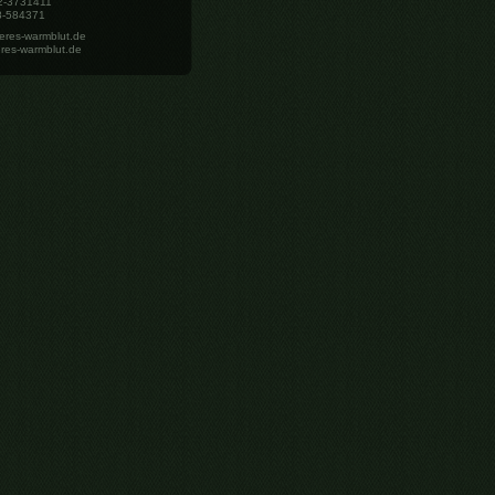
72-3731411
8-584371
eres-warmblut.de
res-warmblut.de