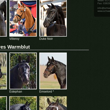
Mobil: 01
Fax: 0362
info@schw
www.schwe
Villeroy
Duke Noir
res Warmblut
Estephan
Emselord *