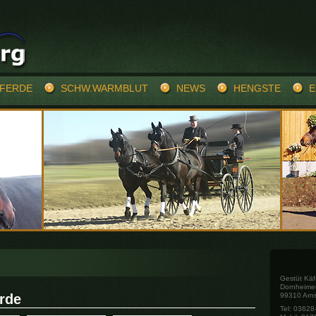
PFERDE
SCHW.WARMBLUT
NEWS
HENGSTE
E
Gestüt Käf
Dornheime
rde
99310 Arns
Tel: 0362