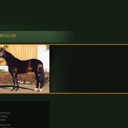
RFOLGE
ernburg
r Weg
tadt
8-642379