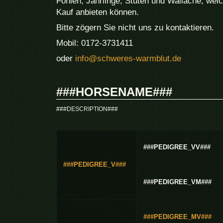
Fohlen, Jährlinge, Stuten und Wallache, wel
Kauf anbieten können.
Bitte zögern Sie nicht uns zu kontaktieren.
Mobil: 0172-3731411
oder
info@schweres-warmblut.de
###HORSENAME###
###DESCRIPTION###
###PEDIGREE_VV###
###PEDIGREE_V###
###PEDIGREE_VM###
###PEDIGREE_MV###